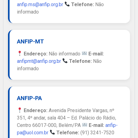
anfip.ms@anfip.org.br
Telefone:
Não
informado
ANFIP-MT
Endereço:
Não informado
E-mail:
anfipmt@anfip.org.br
Telefone:
Não
informado
ANFIP-PA
Endereço:
Avenida Presidente Vargas, nº
351, 4º andar, sala 404 – Ed. Palácio do Rádio,
Centro 66017-000, Belém/PA
E-mail:
anfip-
pa@uol.com.br
Telefone:
(91) 3241-7520