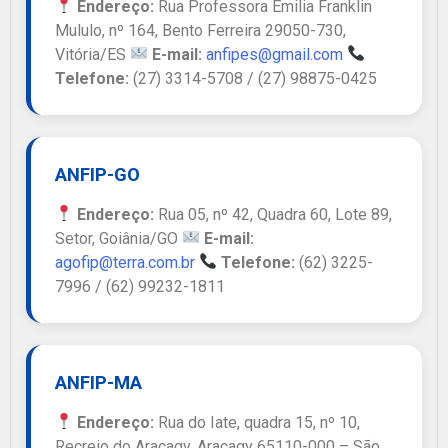
Endereço:
Rua Professora Emilia Franklin
Mululo, nº 164, Bento Ferreira 29050-730,
Vitória/ES
E-mail:
anfipes@gmail.com
Telefone:
(27) 3314-5708 / (27) 98875-0425
ANFIP-GO
Endereço:
Rua 05, nº 42, Quadra 60, Lote 89,
Setor, Goiânia/GO
E-mail:
agofip@terra.com.br
Telefone:
(62) 3225-
7996 / (62) 99232-1811
ANFIP-MA
Endereço:
Rua do Iate, quadra 15, nº 10,
Recreio do Araçagy, Araçagy 65110-000 – São