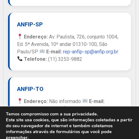
ANFIP-SP
Endereço:
Av. Paulista, 726, conjunto 1004,
Ed. 5ª Avenida, 10º andar 01310-100, São
Paulo/SP
E-mail:
rep-anfip-sp@anfip.org.br
Telefone:
(11) 3253-9882
ANFIP-TO
Endereço:
Não informado
E-mail:
jcremo@hotmail.com
Telefone:
Não
Temos compromisso com a sua privacidade.
informado
Este site usa cookies, que são informações coletadas a partir
do seu navegador de internet e também coletamos
informações através de formulários que você pode
preencher.