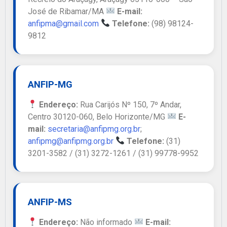
José de Ribamar/MA
E-mail:
anfipma@gmail.com
Telefone:
(98) 98124-
9812
ANFIP-MG
Endereço:
Rua Carijós Nº 150, 7º Andar,
Centro 30120-060, Belo Horizonte/MG
E-
mail:
secretaria@anfipmg.org.br
;
anfipmg@anfipmg.org.br
Telefone:
(31)
3201-3582 / (31) 3272-1261 / (31) 99778-9952
ANFIP-MS
Endereço:
Não informado
E-mail: