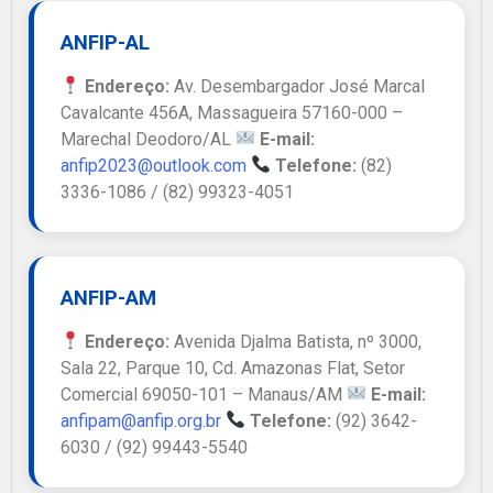
ANFIP-AL
Endereço:
Av. Desembargador José Marcal
Cavalcante 456A, Massagueira 57160-000 –
Marechal Deodoro/AL
E-mail:
anfip2023@outlook.com
Telefone:
(82)
3336-1086 / (82) 99323-4051
ANFIP-AM
Endereço:
Avenida Djalma Batista, nº 3000,
Sala 22, Parque 10, Cd. Amazonas Flat, Setor
Comercial 69050-101 – Manaus/AM
E-mail:
anfipam@anfip.org.br
Telefone:
(92) 3642-
6030 / (92) 99443-5540