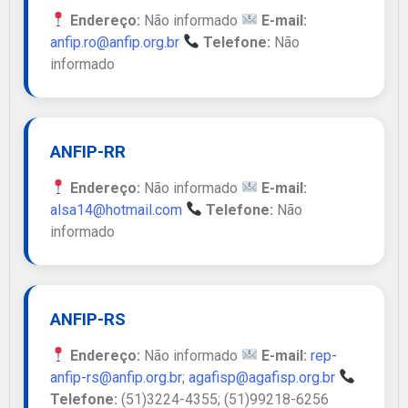
Endereço:
Não informado
E-mail:
anfip.ro@anfip.org.br
Telefone:
Não
informado
ANFIP-RR
Endereço:
Não informado
E-mail:
alsa14@hotmail.com
Telefone:
Não
informado
ANFIP-RS
Endereço:
Não informado
E-mail:
rep-
anfip-rs@anfip.org.br
;
agafisp@agafisp.org.br
Telefone:
(51)3224-4355; (51)99218-6256