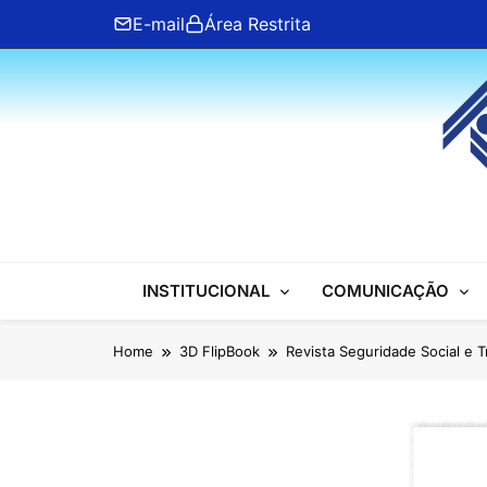
Skip
E-mail
Área Restrita
to
content
ANFIP Nacional
INSTITUCIONAL
COMUNICAÇÃO
Home
3D FlipBook
Revista Seguridade Social e T