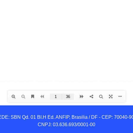
DE: SBN Qd. 01 BI.H Ed. ANFIP, Brasilia / DF - CEP: 70040-90
CNPJ: 03.636.693/0001-00