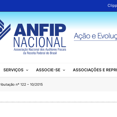
Clipp
Cartilhas da Decipex estão dispon
Associações se mobilizam para garantir d
ANFIP Nacional participa de semi
Clipp
Cartilhas da Decipex estão dispon
SERVIÇOS
ASSOCIE-SE
ASSOCIAÇÕES E REP
ributação nº 122 – 10/2015