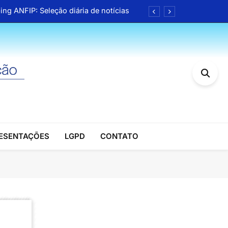
ing ANFIP: Seleção diária de notícias
íveis na Central de Serviços Digitais
ireitos no PL da negociação coletiva
nário da Receita Federal em Salvador
ing ANFIP: Seleção diária de notícias
íveis na Central de Serviços Digitais
RESENTAÇÕES
LGPD
CONTATO