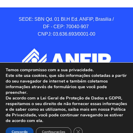
SEDE: SBN Qd. 01 BI.H Ed. ANFIP, Brasilia / 
DF - CEP: 70040-907 

CNPJ: 03.636.693/0001-00
Temos compromisso com a sua privacidade.
Este site usa cookies, que são informações coletadas a partir
do seu navegador de internet e também coletamos
informações através de formulários que você pode
preencher.
De acordo com a Lei Geral de Proteção de Dados e GDPR,
respeitamos o seu direito de não fornecer essas informações
e de saber como as utilizamos, saiba mais em nossa Política
de Privacidade, você pode continuar navegando se estiver
ANFIP - Associação Nacional dos Auditores 
de acordo com ela.
Fiscais da Receita Federal do Brasil.

Close GDPR Cookie Banner
Todos os Direitos Reservados.

Concordo
Configurações