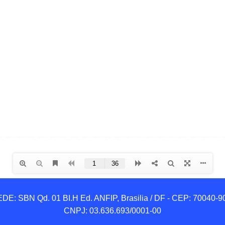
DE: SBN Qd. 01 BI.H Ed. ANFIP, Brasilia / DF - CEP: 70040-90
CNPJ: 03.636.693/0001-00