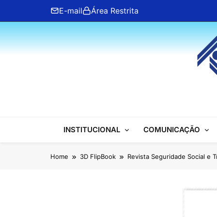
Skip
E-mail
Área Restrita
to
content
ANFIP Nacional
INSTITUCIONAL
COMUNICAÇÃO
Home
3D FlipBook
Revista Seguridade Social e 