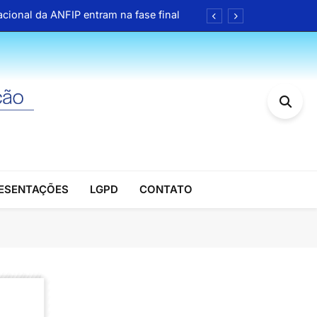
cional da ANFIP entram na fase final
Pais reúne associados da ANFIP-RS
rmativo semanal Linha Direta nº 3126
a Receita Federal da 4ª Região Fiscal
cional da ANFIP entram na fase final
Pais reúne associados da ANFIP-RS
RESENTAÇÕES
LGPD
CONTATO