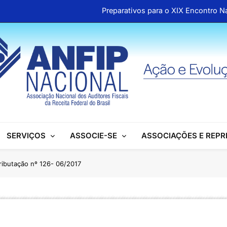
Preparativos para o XIX Encontro Na
Almoço em homenagem ao Dia dos 
Info
ANFIP Nacional recebe visita da superintendente d
Preparativos para o XIX Encontro Na
Almoço em homenagem ao Dia dos 
SERVIÇOS
ASSOCIE-SE
ASSOCIAÇÕES E REP
Tributação nº 126- 06/2017