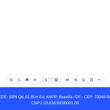
DE: SBN Qd. 01 BI.H Ed. ANFIP, Brasilia / DF - CEP: 70040-90
CNPJ: 03.636.693/0001-00