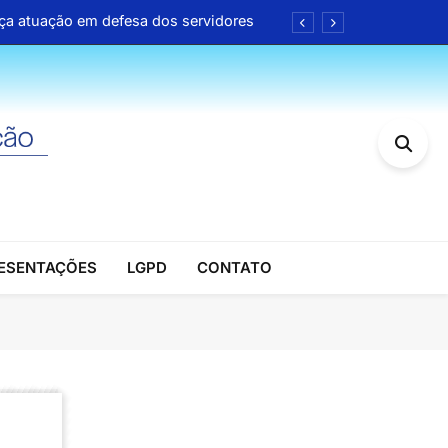
rça atuação em defesa dos servidores
de até 35% em farmácias e drogarias
itucional em benefício dos associados
l no Brasil (Álvaro Sólon de França)
rça atuação em defesa dos servidores
de até 35% em farmácias e drogarias
RESENTAÇÕES
LGPD
CONTATO