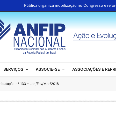
Pública organiza mobilização no Congresso e refo
Aproveite os descontos 
ANFIP reúne escritórios de advocacia para discutir parceria inst
Honras a um gigante na construção da Seguridade Socia
Pública organiza mobilização no Congresso e refo
Aproveite os descontos 
SERVIÇOS
ASSOCIE-SE
ASSOCIAÇÕES E REP
Tributação nº 133 – Jan/Fev/Mar/2018