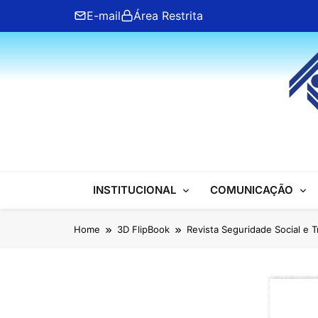
Skip
E-mail
Área Restrita
to
content
ANFIP Nacional
INSTITUCIONAL
COMUNICAÇÃO
Home
3D FlipBook
Revista Seguridade Social e 