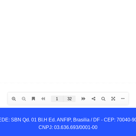
DE: SBN Qd. 01 BI.H Ed. ANFIP, Brasilia / DF - CEP: 70040-90
CNPJ: 03.636.693/0001-00