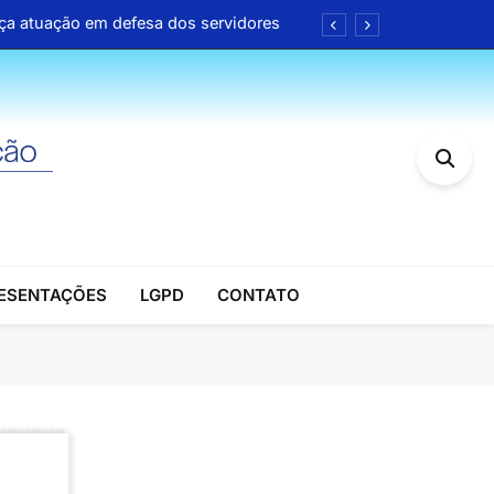
rça atuação em defesa dos servidores
de até 35% em farmácias e drogarias
itucional em benefício dos associados
l no Brasil (Álvaro Sólon de França)
rça atuação em defesa dos servidores
de até 35% em farmácias e drogarias
RESENTAÇÕES
LGPD
CONTATO