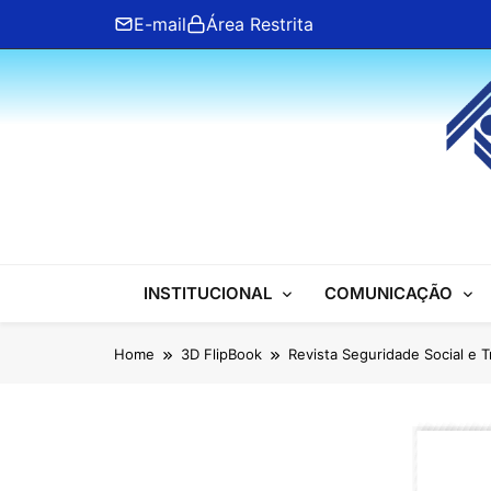
Skip
E-mail
Área Restrita
to
content
ANFIP Nacional
INSTITUCIONAL
COMUNICAÇÃO
Home
3D FlipBook
Revista Seguridade Social e 