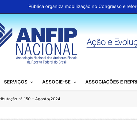
Pública organiza mobilização no Congresso e refo
Aproveite os descontos 
ANFIP reúne escritórios de advocacia para discutir parceria inst
Honras a um gigante na construção da Seguridade Socia
Pública organiza mobilização no Congresso e refo
Aproveite os descontos 
SERVIÇOS
ASSOCIE-SE
ASSOCIAÇÕES E REP
Tributação nº 150 – Agosto/2024