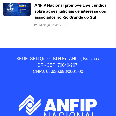
ANFIP Nacional promove Live Jurídica
sobre ações judiciais de interesse dos
associados no Rio Grande do Sul
14 de julho de 2026
SEDE: SBN Qd. 01 BI.H Ed. ANFIP, Brasilia / 
DF - CEP: 70040-907 

CNPJ: 03.636.693/0001-00