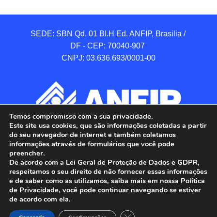
SEDE: SBN Qd. 01 BI.H Ed. ANFIP, Brasilia / 
DF - CEP: 70040-907 

CNPJ: 03.636.693/0001-00
Temos compromisso com a sua privacidade.
Este site usa cookies, que são informações coletadas a partir
do seu navegador de internet e também coletamos
informações através de formulários que você pode
preencher.
De acordo com a Lei Geral de Proteção de Dados e GDPR,
respeitamos o seu direito de não fornecer essas informações
e de saber como as utilizamos, saiba mais em nossa Política
de Privacidade, você pode continuar navegando se estiver
ANFIP - Associação Nacional dos Auditores 
de acordo com ela.
Fiscais da Receita Federal do Brasil.

Close GDPR Cookie Banner
Todos os Direitos Reservados.
