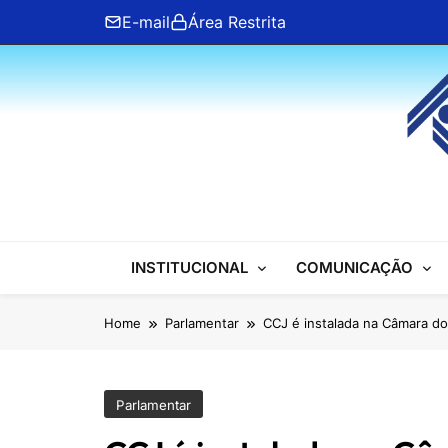
Skip
E-mail
Área Restrita
to
content
ANFIP Nacional
INSTITUCIONAL
COMUNICAÇÃO
Home
Parlamentar
CCJ é instalada na Câmara d
Parlamentar