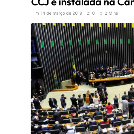
CCJ é instalada na C
14 de março de 2019
0
2 Mins