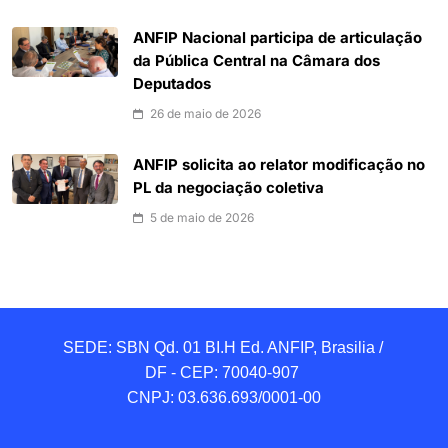
ANFIP Nacional participa de articulação
da Pública Central na Câmara dos
Deputados
26 de maio de 2026
ANFIP solicita ao relator modificação no
PL da negociação coletiva
5 de maio de 2026
SEDE: SBN Qd. 01 BI.H Ed. ANFIP, Brasilia / 
DF - CEP: 70040-907 

CNPJ: 03.636.693/0001-00