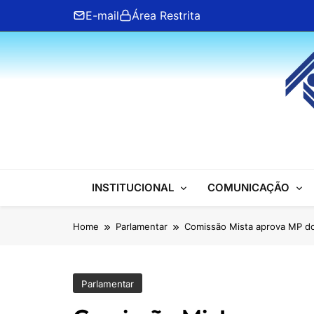
Skip
E-mail
Área Restrita
to
content
ANFIP Nacional
INSTITUCIONAL
COMUNICAÇÃO
Home
Parlamentar
Comissão Mista aprova MP do
Parlamentar