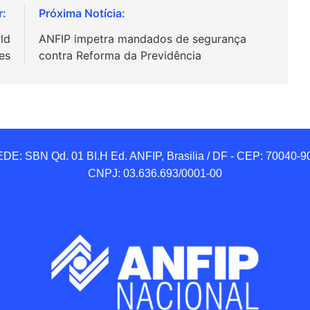
ld
ANFIP impetra mandados de segurança
es
contra Reforma da Previdência
DE: SBN Qd. 01 BI.H Ed. ANFIP, Brasilia / DF - CEP: 70040-90
CNPJ: 03.636.693/0001-00