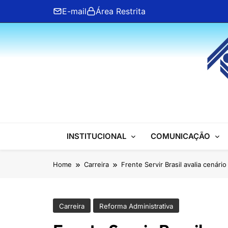
Skip
E-mail
Área Restrita
to
content
ANFIP Nacional
INSTITUCIONAL
COMUNICAÇÃO
Home
Carreira
Frente Servir Brasil avalia cenár
Carreira
Reforma Administrativa