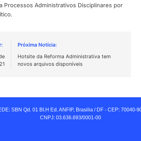
 Processos Administrativos Disciplinares por
tico.
de
Hotsite da Reforma Administrativa tem
21
novos arquivos disponíveis
DE: SBN Qd. 01 BI.H Ed. ANFIP, Brasilia / DF - CEP: 70040-90
CNPJ: 03.636.693/0001-00