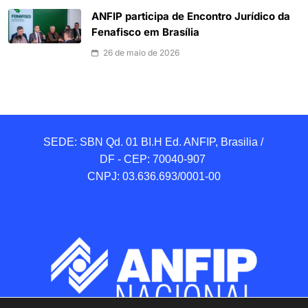
ANFIP participa de Encontro Jurídico da
Fenafisco em Brasília
26 de maio de 2026
SEDE: SBN Qd. 01 BI.H Ed. ANFIP, Brasilia / 
DF - CEP: 70040-907 

CNPJ: 03.636.693/0001-00