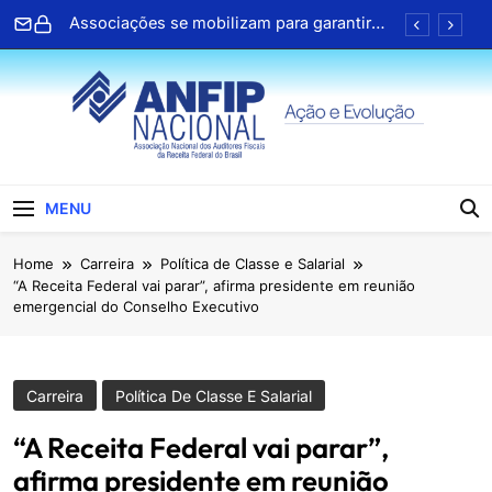
Skip
ANFIP Nacional participa de seminário da
to
Receita Federal em Salvador
content
Clipping ANFIP: Seleção diária de notícias
Cartilhas da Decipex estão disponíveis na
Central de Serviços Digitais
Associações se mobilizam para garantir
direitos no PL da negociação coletiva
ANFIP Nacional
ANFIP Nacional participa de seminário da
MENU
Receita Federal em Salvador
Clipping ANFIP: Seleção diária de notícias
Home
Carreira
Política de Classe e Salarial
“A Receita Federal vai parar”, afirma presidente em reunião
Cartilhas da Decipex estão disponíveis na
emergencial do Conselho Executivo
Central de Serviços Digitais
Carreira
Política De Classe E Salarial
“A Receita Federal vai parar”,
afirma presidente em reunião