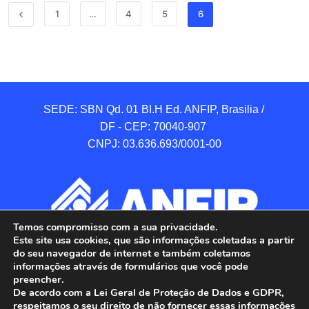
1
…
4
5
6
SEDE: SBN Qd. 01 BI.H Ed. ANFIP, Brasilia / 
DF - CEP: 70040-907 

CNPJ: 03.636.693/0001-00
Temos compromisso com a sua privacidade.
Este site usa cookies, que são informações coletadas a partir
do seu navegador de internet e também coletamos
informações através de formulários que você pode
preencher.
De acordo com a Lei Geral de Proteção de Dados e GDPR,
respeitamos o seu direito de não fornecer essas informações