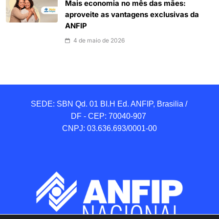
Mais economia no mês das mães:
aproveite as vantagens exclusivas da
ANFIP
4 de maio de 2026
SEDE: SBN Qd. 01 BI.H Ed. ANFIP, Brasilia / 
DF - CEP: 70040-907 

CNPJ: 03.636.693/0001-00