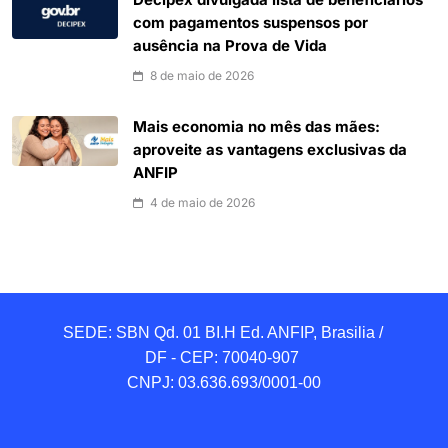
Decipex divulgada lista de beneficiários
com pagamentos suspensos por
ausência na Prova de Vida
8 de maio de 2026
Mais economia no mês das mães:
aproveite as vantagens exclusivas da
ANFIP
4 de maio de 2026
SEDE: SBN Qd. 01 BI.H Ed. ANFIP, Brasilia / 
DF - CEP: 70040-907 

CNPJ: 03.636.693/0001-00