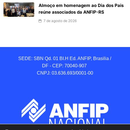
Almoço em homenagem ao Dia dos Pais
reúne associados da ANFIP-RS
7 de agosto de 2026
SEDE: SBN Qd. 01 BI.H Ed. ANFIP, Brasilia / 
DF - CEP: 70040-907 

CNPJ: 03.636.693/0001-00