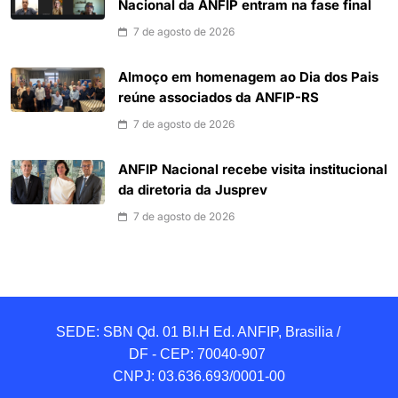
Nacional da ANFIP entram na fase final
7 de agosto de 2026
Almoço em homenagem ao Dia dos Pais
reúne associados da ANFIP-RS
7 de agosto de 2026
ANFIP Nacional recebe visita institucional
da diretoria da Jusprev
7 de agosto de 2026
SEDE: SBN Qd. 01 BI.H Ed. ANFIP, Brasilia / 
DF - CEP: 70040-907 

CNPJ: 03.636.693/0001-00