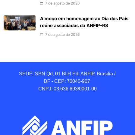
7 de agosto de 2026
Almoço em homenagem ao Dia dos Pais
reúne associados da ANFIP-RS
7 de agosto de 2026
SEDE: SBN Qd. 01 BI.H Ed. ANFIP, Brasilia / 
DF - CEP: 70040-907 

CNPJ: 03.636.693/0001-00