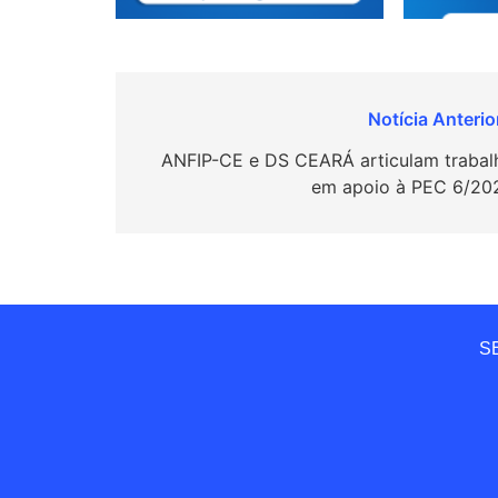
Navegação
de
ANFIP-CE e DS CEARÁ articulam trabal
em apoio à PEC 6/20
Post
SE