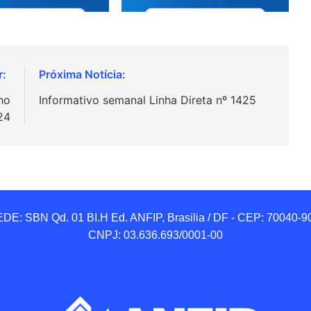
ho
Informativo semanal Linha Direta nº 1425
24
DE: SBN Qd. 01 BI.H Ed. ANFIP, Brasilia / DF - CEP: 70040-90
CNPJ: 03.636.693/0001-00