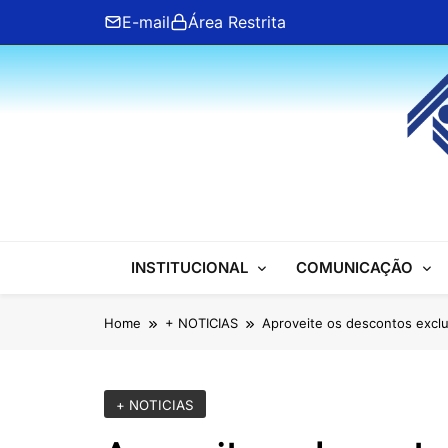
Skip
E-mail
Área Restrita
to
content
ANFIP Nacional
INSTITUCIONAL
COMUNICAÇÃO
Home
+ NOTICIAS
Aproveite os descontos exclu
+ NOTICIAS