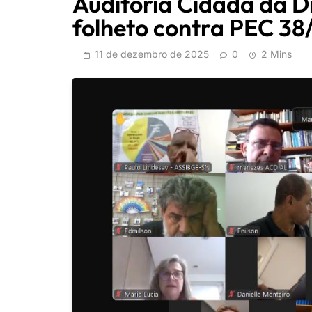
Auditoria Cidadã da D
folheto contra PEC 3
11 de dezembro de 2025
0
2 Mins