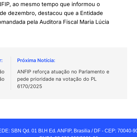
ANFIP, ao mesmo tempo que informou o
1 de dezembro, destacou que a Entidade
omandada pela Auditora Fiscal Maria Lúcia
ão
ANFIP reforça atuação no Parlamento e
ão
pede prioridade na votação do PL
6170/2025
DE: SBN Qd. 01 BI.H Ed. ANFIP, Brasilia / DF - CEP: 70040-90