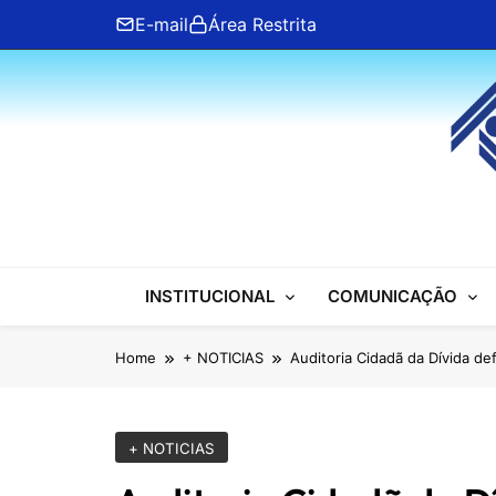
Skip
E-mail
Área Restrita
to
content
ANFIP Nacional
INSTITUCIONAL
COMUNICAÇÃO
Home
+ NOTICIAS
Auditoria Cidadã da Dívida d
+ NOTICIAS