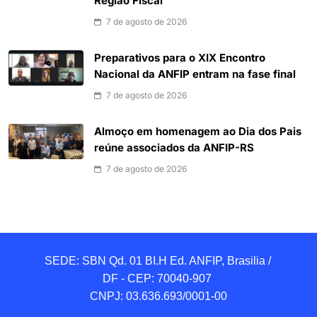
Região Fiscal
7 de agosto de 2026
Preparativos para o XIX Encontro
Nacional da ANFIP entram na fase final
7 de agosto de 2026
Almoço em homenagem ao Dia dos Pais
reúne associados da ANFIP-RS
7 de agosto de 2026
SEDE: SBN Qd. 01 BI.H Ed. ANFIP, Brasilia / 
DF - CEP: 70040-907 

CNPJ: 03.636.693/0001-00