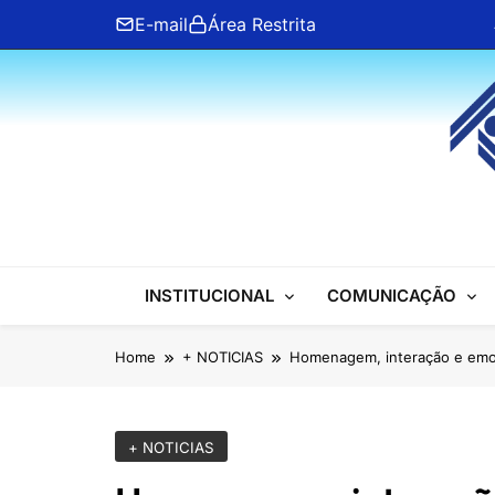
Skip
E-mail
Área Restrita
to
content
ANFIP Nacional
INSTITUCIONAL
COMUNICAÇÃO
Home
+ NOTICIAS
Homenagem, interação e emoç
+ NOTICIAS