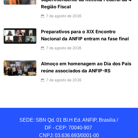
Região Fiscal
7 de agosto de 2026
Preparativos para o XIX Encontro
Nacional da ANFIP entram na fase final
7 de agosto de 2026
Almoço em homenagem ao Dia dos Pais
reúne associados da ANFIP-RS
7 de agosto de 2026
SEDE: SBN Qd. 01 BI.H Ed. ANFIP, Brasilia / 
DF - CEP: 70040-907 

CNPJ: 03.636.693/0001-00