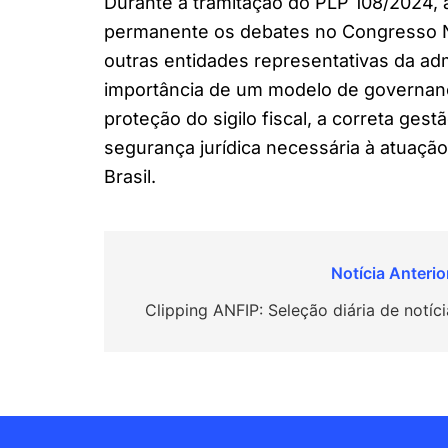
Durante a tramitação do PLP 108/2024,
permanente os debates no Congresso Na
outras entidades representativas da adm
importância de um modelo de governanç
proteção do sigilo fiscal, a correta ges
segurança jurídica necessária à atuação
Brasil.
Navegação
de
Clipping ANFIP: Seleção diária de notíci
Post