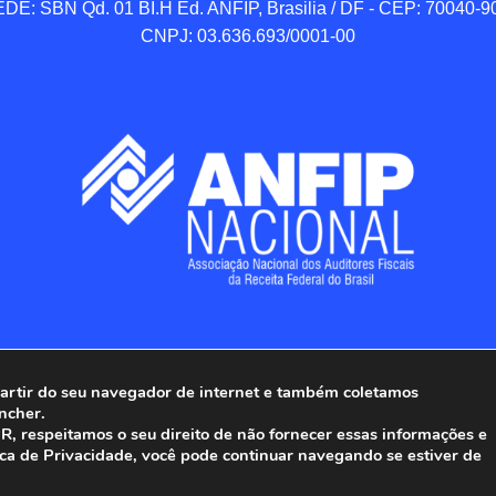
DE: SBN Qd. 01 BI.H Ed. ANFIP, Brasilia / DF - CEP: 70040-90
CNPJ: 03.636.693/0001-00
 partir do seu navegador de internet e também coletamos
ncher.
Associação Nacional dos Auditores Fiscais da Receita Federal do
, respeitamos o seu direito de não fornecer essas informações e
ica de Privacidade, você pode continuar navegando se estiver de
Todos os Direitos Reservados.
