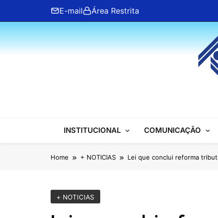
Skip
E-mail
Área Restrita
to
content
ANFIP Nacional
INSTITUCIONAL
COMUNICAÇÃO
Home
+ NOTICIAS
Lei que conclui reforma tribu
+ NOTICIAS