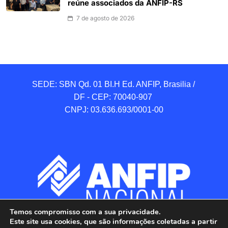
reúne associados da ANFIP-RS
7 de agosto de 2026
SEDE: SBN Qd. 01 BI.H Ed. ANFIP, Brasilia / 
DF - CEP: 70040-907 

CNPJ: 03.636.693/0001-00
Temos compromisso com a sua privacidade.
Este site usa cookies, que são informações coletadas a partir