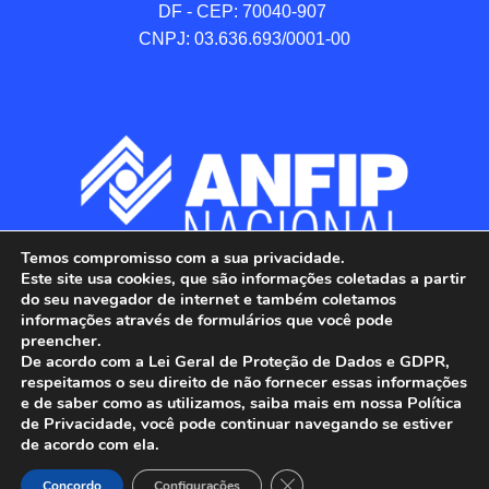
DF - CEP: 70040-907 

CNPJ: 03.636.693/0001-00
Temos compromisso com a sua privacidade.
Este site usa cookies, que são informações coletadas a partir
do seu navegador de internet e também coletamos
informações através de formulários que você pode
preencher.
De acordo com a Lei Geral de Proteção de Dados e GDPR,
respeitamos o seu direito de não fornecer essas informações
e de saber como as utilizamos, saiba mais em nossa Política
de Privacidade, você pode continuar navegando se estiver
ANFIP - Associação Nacional dos Auditores 
de acordo com ela.
Fiscais da Receita Federal do Brasil.

Close GDPR Cookie Banner
Todos os Direitos Reservados.

Concordo
Configurações