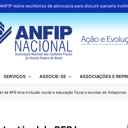
ANFIP reúne escritórios de advocacia para discutir parceria inst
Honras a um gigante na construção da Seguridade Socia
Pública organiza mobilização no Congresso e refo
Aproveite os descontos 
ANFIP reúne escritórios de advocacia para discutir parceria inst
Honras a um gigante na construção da Seguridade Socia
SERVIÇOS
ASSOCIE-SE
ASSOCIAÇÕES E REP
Pública organiza mobilização no Congresso e refo
Aproveite os descontos 
l da RFB leva inclusão social e educação fiscal a escolas do Amazonas