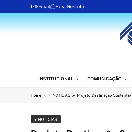
Skip
E-mail
Área Restrita
to
content
ANFIP Nacional
INSTITUCIONAL
COMUNICAÇÃO
Home
+ NOTICIAS
Projeto Destinação Sustentáve
+ NOTICIAS