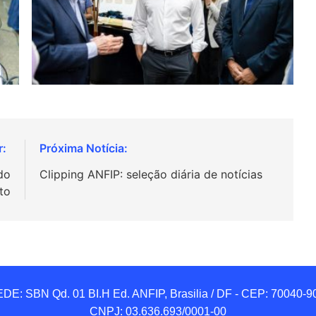
do
Clipping ANFIP: seleção diária de notícias
to
DE: SBN Qd. 01 BI.H Ed. ANFIP, Brasilia / DF - CEP: 70040-90
CNPJ: 03.636.693/0001-00