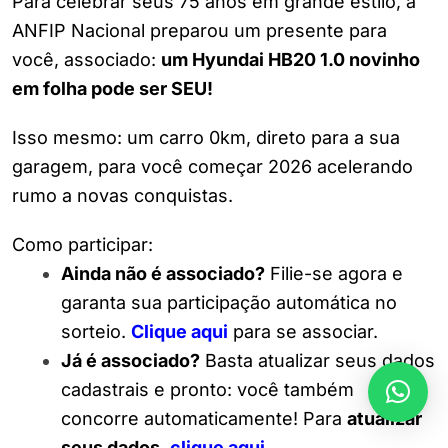
Para celebrar seus 75 anos em grande estilo, a
ANFIP Nacional preparou um presente para
você, associado:
um Hyundai HB20 1.0 novinho
em folha pode ser SEU!
Isso mesmo: um carro 0km, direto para a sua
garagem, para você começar 2026 acelerando
rumo a novas conquistas.
Como participar:
Ainda não é associado?
Filie-se agora e
garanta sua participação automática no
sorteio.
Clique aqui
para se associar.
Já é associado?
Basta atualizar seus dados
cadastrais e pronto: você também
concorre automaticamente! Para
atualizar
seus dados
,
clique aqui
.