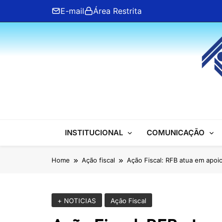
Skip
E-mail
Área Restrita
to
content
ANFIP Nacional
INSTITUCIONAL
COMUNICAÇÃO
Home
Ação fiscal
Ação Fiscal: RFB atua em apoio 
+ NOTICIAS
Ação Fiscal