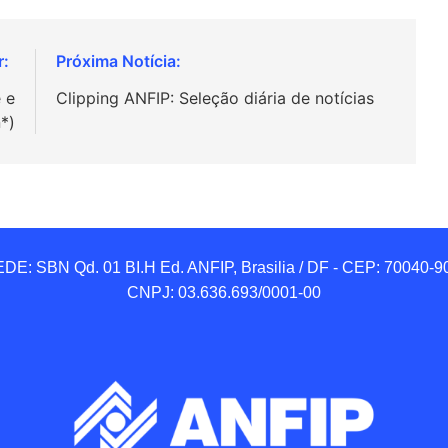
 e
Clipping ANFIP: Seleção diária de notícias
n*)
DE: SBN Qd. 01 BI.H Ed. ANFIP, Brasilia / DF - CEP: 70040-90
CNPJ: 03.636.693/0001-00