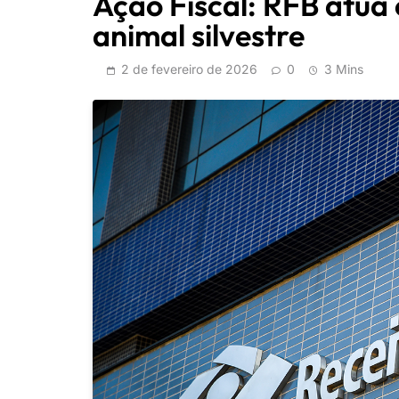
Ação Fiscal: RFB atua 
animal silvestre
2 de fevereiro de 2026
0
3 Mins