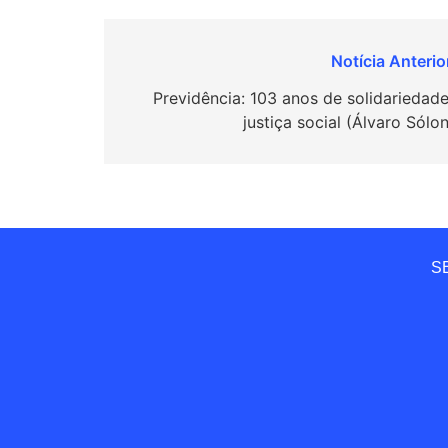
Navegação
de
Previdência: 103 anos de solidariedade
justiça social (Álvaro Sólo
Post
SE