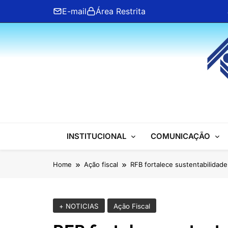
Skip
E-mail
Área Restrita
to
content
ANFIP Nacional
INSTITUCIONAL
COMUNICAÇÃO
Home
Ação fiscal
RFB fortalece sustentabilida
+ NOTICIAS
Ação Fiscal