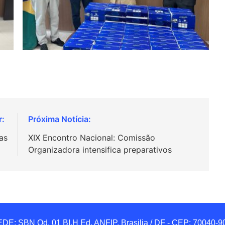
as
XIX Encontro Nacional: Comissão
Organizadora intensifica preparativos
DE: SBN Qd. 01 BI.H Ed. ANFIP, Brasilia / DF - CEP: 70040-90