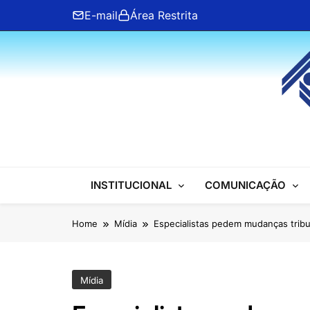
Skip
E-mail
Área Restrita
to
content
ANFIP Nacional
INSTITUCIONAL
COMUNICAÇÃO
Home
Mídia
Especialistas pedem mudanças tribut
Mídia