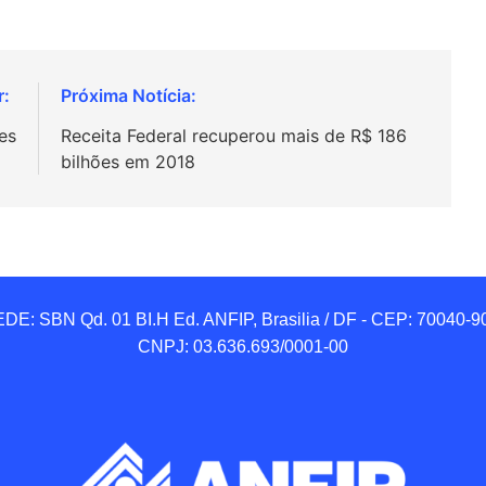
es
Receita Federal recuperou mais de R$ 186
bilhões em 2018
DE: SBN Qd. 01 BI.H Ed. ANFIP, Brasilia / DF - CEP: 70040-90
CNPJ: 03.636.693/0001-00