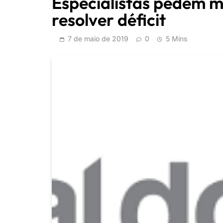
Especialistas pedem m
resolver déficit
7 de maio de 2019
0
5 Mins