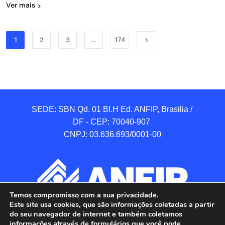
Ver mais
1
2
3
…
174
SEDE: SBN Qd. 01 BI.H Ed. ANFIP, Brasilia / 
DF - CEP: 70040-907 

CNPJ: 03.636.693/0001-00
Temos compromisso com a sua privacidade.
Este site usa cookies, que são informações coletadas a partir
do seu navegador de internet e também coletamos
informações através de formulários que você pode