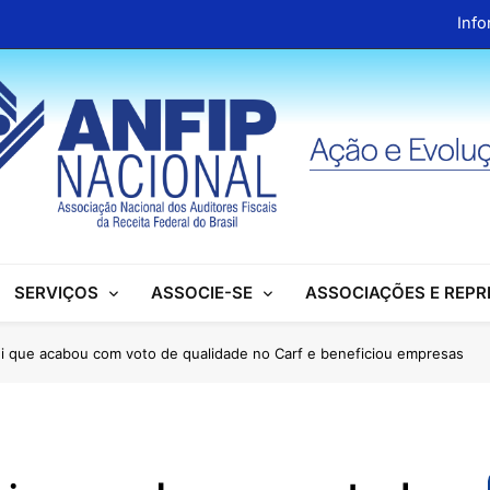
Info
ANFIP Nacional recebe visita da superintendente d
Preparativos para o XIX Encontro Na
Almoço em homenagem ao Dia dos 
Info
ANFIP Nacional recebe visita da superintendente d
SERVIÇOS
ASSOCIE-SE
ASSOCIAÇÕES E REP
Preparativos para o XIX Encontro Na
Almoço em homenagem ao Dia dos 
i que acabou com voto de qualidade no Carf e beneficiou empresas