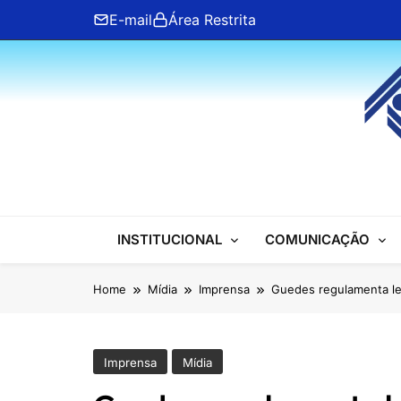
Skip
E-mail
Área Restrita
to
content
ANFIP Nacional
INSTITUCIONAL
COMUNICAÇÃO
Home
Mídia
Imprensa
Guedes regulamenta le
Imprensa
Mídia