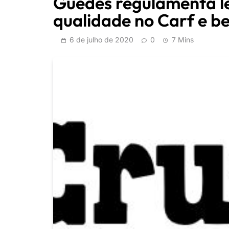
Guedes regulamenta le
qualidade no Carf e b
6 de julho de 2020
0
7 Mins