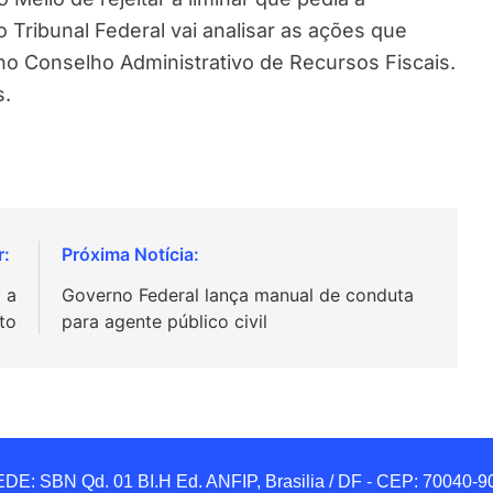
 Tribunal Federal vai analisar as ações que
no Conselho Administrativo de Recursos Fiscais.
s.
 a
Governo Federal lança manual de conduta
to
para agente público civil
DE: SBN Qd. 01 BI.H Ed. ANFIP, Brasilia / DF - CEP: 70040-90