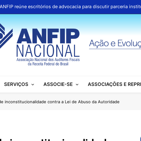
ANFIP reúne escritórios de advocacia para discutir parceria inst
Honras a um gigante na construção da Seguridade Socia
Pública organiza mobilização no Congresso e refo
Aproveite os descontos 
ANFIP reúne escritórios de advocacia para discutir parceria inst
Honras a um gigante na construção da Seguridade Socia
SERVIÇOS
ASSOCIE-SE
ASSOCIAÇÕES E REP
Pública organiza mobilização no Congresso e refo
Aproveite os descontos 
de inconstitucionalidade contra a Lei de Abuso da Autoridade