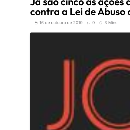
Já são cinco as ações 
contra a Lei de Abuso
16 de outubro de 2019
0
3 Mins