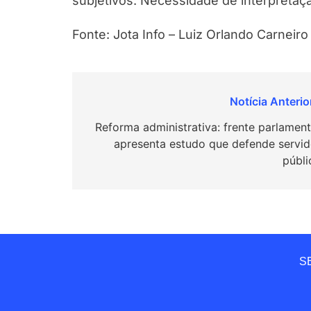
subjetivos. Necessidade de interpretaçã
Fonte: Jota Info – Luiz Orlando Carneiro
Navegação
de
Reforma administrativa: frente parlament
apresenta estudo que defende servid
Post
públi
SE