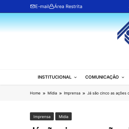
Skip
E-mail
Área Restrita
to
content
ANFIP Nacional
INSTITUCIONAL
COMUNICAÇÃO
Home
Mídia
Imprensa
Já são cinco as ações 
Imprensa
Mídia