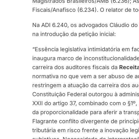
Magistrados Brasileiros/AMB (6.236); A
Fiscais/Anafisco (6.234). O relator de t
Na ADI 6.240, os advogados Cláudio do 
na introdução da petição inicial:
“Essência legislativa intimidatória em f
inaugura marco de inconstitucionalida
carreira dos auditores fiscais da
Receita
normativa no que vem a ser abuso de a
restringem a atuação da carreira dos a
Constituição Federal outorgou à adminis
XXII do artigo 37, combinado com o §1º, 
da proporcionalidade para aferir a trans
Flagrante conflito divergente de princíp
tributária em risco frente a inovação le