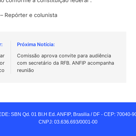
o conforme a constituição federal”.
 – Repórter e colunista
ar
Comissão aprova convite para audiência
or
com secretário da RFB. ANFIP acompanha
co
reunião
DE: SBN Qd. 01 BI.H Ed. ANFIP, Brasilia / DF - CEP: 70040-90
CNPJ: 03.636.693/0001-00