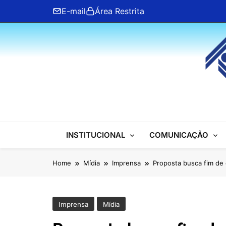
Skip
E-mail
Área Restrita
to
content
ANFIP Nacional
INSTITUCIONAL
COMUNICAÇÃO
Home
Mídia
Imprensa
Proposta busca fim de 
Imprensa
Mídia