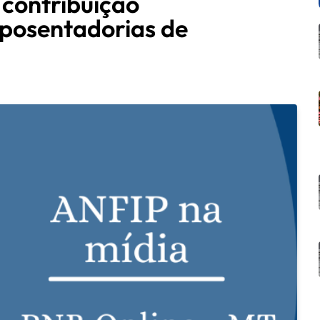
 contribuição
aposentadorias de