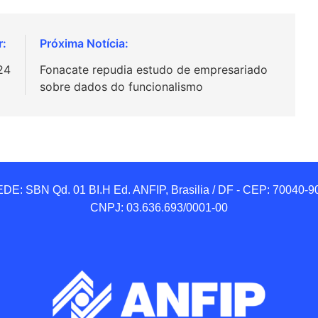
24
Fonacate repudia estudo de empresariado
sobre dados do funcionalismo
DE: SBN Qd. 01 BI.H Ed. ANFIP, Brasilia / DF - CEP: 70040-90
CNPJ: 03.636.693/0001-00