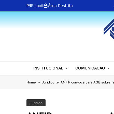
Skip
E-mail
Área Restrita
to
content
ANFIP Nacional
INSTITUCIONAL
COMUNICAÇÃO
Home
Jurídico
ANFIP convoca para AGE sobre re
Jurídico