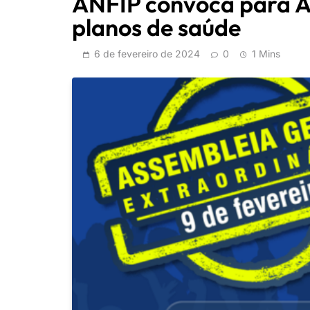
ANFIP convoca para A
planos de saúde
6 de fevereiro de 2024
0
1 Mins