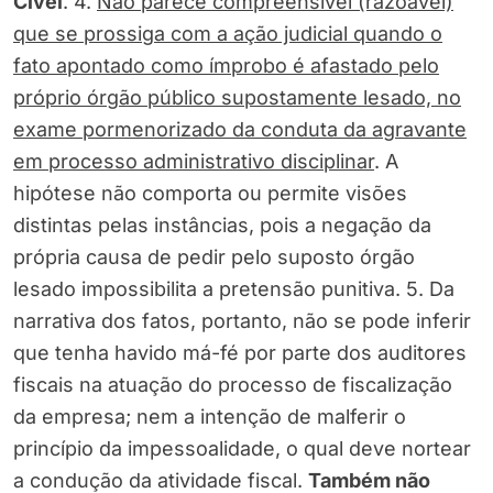
Cível
. 4.
Não parece compreensível (razoável)
que se prossiga com a ação judicial quando o
fato apontado como ímprobo é afastado pelo
próprio órgão público supostamente lesado, no
exame pormenorizado da conduta da agravante
em processo administrativo disciplinar
. A
hipótese não comporta ou permite visões
distintas pelas instâncias, pois a negação da
própria causa de pedir pelo suposto órgão
lesado impossibilita a pretensão punitiva. 5. Da
narrativa dos fatos, portanto, não se pode inferir
que tenha havido má-fé por parte dos auditores
fiscais na atuação do processo de fiscalização
da empresa; nem a intenção de malferir o
princípio da impessoalidade, o qual deve nortear
a condução da atividade fiscal.
Também não