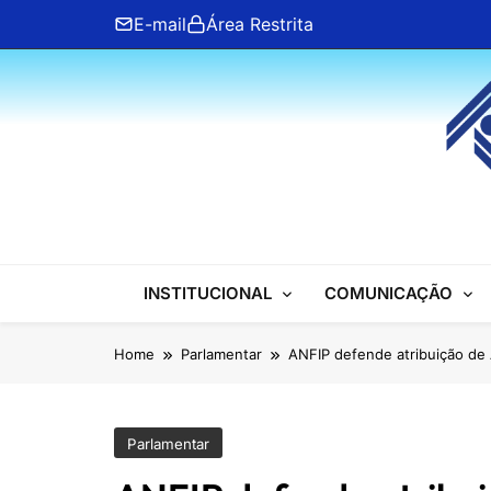
Skip
E-mail
Área Restrita
to
content
ANFIP Nacional
INSTITUCIONAL
COMUNICAÇÃO
Home
Parlamentar
ANFIP defende atribuição de
Parlamentar