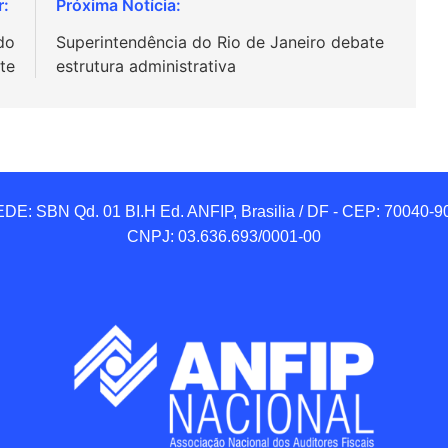
do
Superintendência do Rio de Janeiro debate
te
estrutura administrativa
DE: SBN Qd. 01 BI.H Ed. ANFIP, Brasilia / DF - CEP: 70040-90
CNPJ: 03.636.693/0001-00