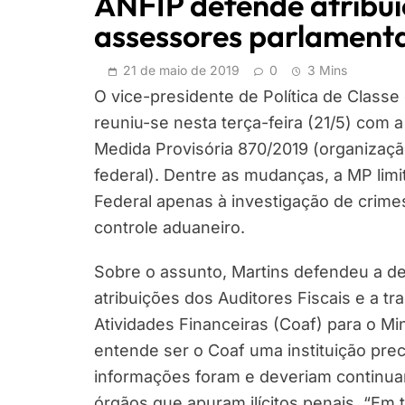
ANFIP defende atribui
assessores parlament
21 de maio de 2019
0
3 Mins
O vice-presidente de Política de Classe
reuniu-se nesta terça-feira (21/5) com 
Medida Provisória 870/2019 (organizaçã
federal). Dentre as mudanças, a MP limi
Federal apenas à investigação de crimes
controle aduaneiro.
Sobre o assunto, Martins defendeu a d
atribuições dos Auditores Fiscais e a t
Atividades Financeiras (Coaf) para o Mi
entende ser o Coaf uma instituição prec
informações foram e deveriam continua
órgãos que apuram ilícitos penais. “Em 