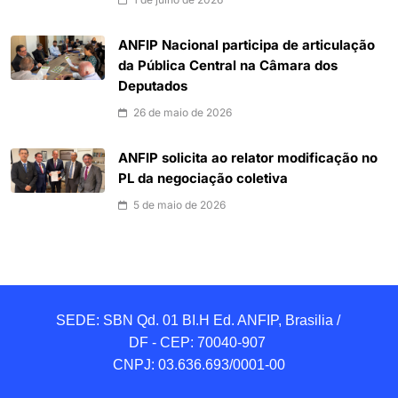
ANFIP Nacional participa de articulação
da Pública Central na Câmara dos
Deputados
26 de maio de 2026
ANFIP solicita ao relator modificação no
PL da negociação coletiva
5 de maio de 2026
SEDE: SBN Qd. 01 BI.H Ed. ANFIP, Brasilia / 
DF - CEP: 70040-907 

CNPJ: 03.636.693/0001-00