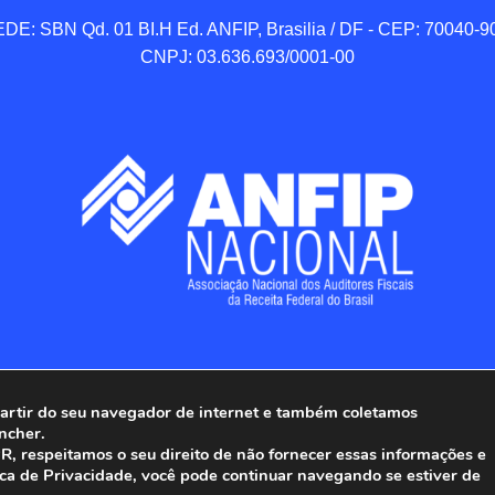
DE: SBN Qd. 01 BI.H Ed. ANFIP, Brasilia / DF - CEP: 70040-90
CNPJ: 03.636.693/0001-00
 partir do seu navegador de internet e também coletamos
ncher.
Associação Nacional dos Auditores Fiscais da Receita Federal do
, respeitamos o seu direito de não fornecer essas informações e
ica de Privacidade, você pode continuar navegando se estiver de
Todos os Direitos Reservados.
