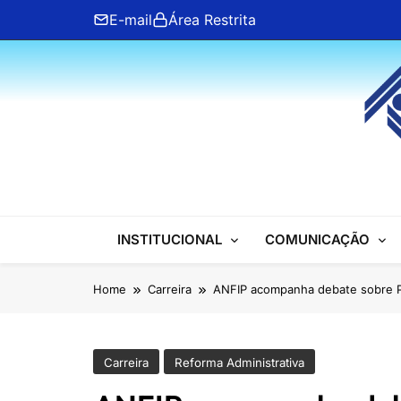
Skip
E-mail
Área Restrita
to
content
ANFIP Nacional
INSTITUCIONAL
COMUNICAÇÃO
Home
Carreira
ANFIP acompanha debate sobre 
Carreira
Reforma Administrativa