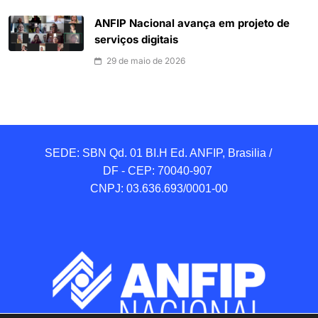
ANFIP Nacional avança em projeto de
serviços digitais
29 de maio de 2026
SEDE: SBN Qd. 01 BI.H Ed. ANFIP, Brasilia / 
DF - CEP: 70040-907 

CNPJ: 03.636.693/0001-00