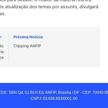
s atualização dos temas por assunto, divulgará
as.
do
Clipping ANFIP
ha
pa
DE: SBN Qd. 01 BI.H Ed. ANFIP, Brasilia / DF - CEP: 70040-90
CNPJ: 03.636.693/0001-00