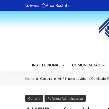
Skip
E-mail
Área Restrita
to
content
ANFIP Nacional
INSTITUCIONAL
COMUNICAÇÃO
Home
Carreira
ANFIP será ouvida na Comissão Es
Carreira
Reforma Administrativa