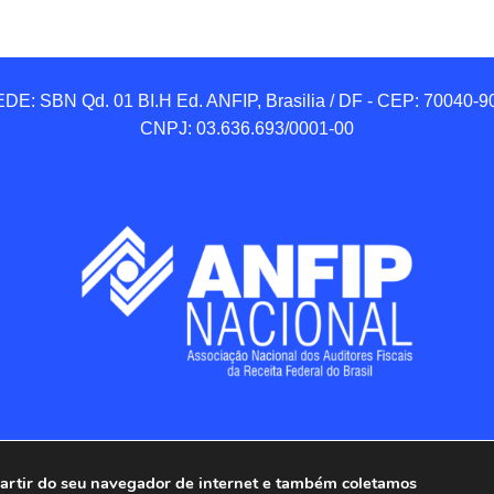
DE: SBN Qd. 01 BI.H Ed. ANFIP, Brasilia / DF - CEP: 70040-90
CNPJ: 03.636.693/0001-00
 partir do seu navegador de internet e também coletamos