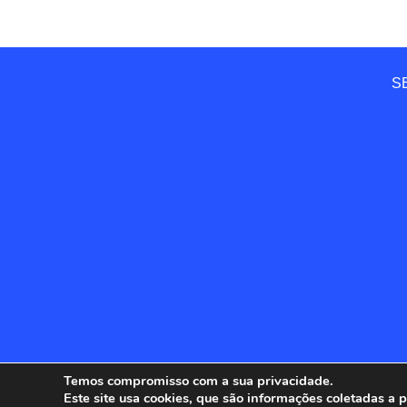
SE
Temos compromisso com a sua privacidade.
Este site usa cookies, que são informações coletadas a