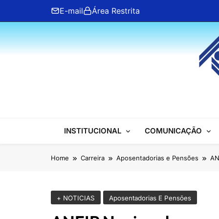
Skip
E-mail
Área Restrita
to
content
ANFIP Nacional
INSTITUCIONAL
COMUNICAÇÃO
Home
Carreira
Aposentadorias e Pensões
AN
+ NOTICIAS
Aposentadorias E Pensões