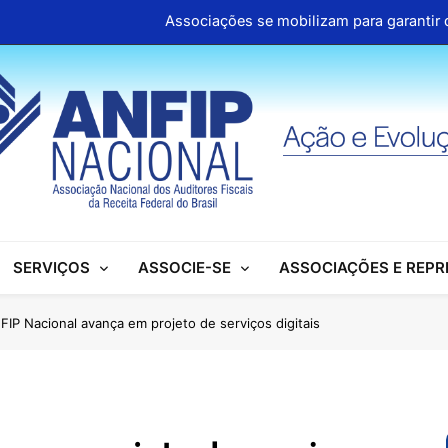
Associações se mobilizam para garantir d
ANFIP Nacional participa de semi
Clipp
Cartilhas da Decipex estão dispon
Associações se mobilizam para garantir d
ANFIP Nacional participa de semi
SERVIÇOS
ASSOCIE-SE
ASSOCIAÇÕES E REP
Clipp
Cartilhas da Decipex estão dispon
FIP Nacional avança em projeto de serviços digitais