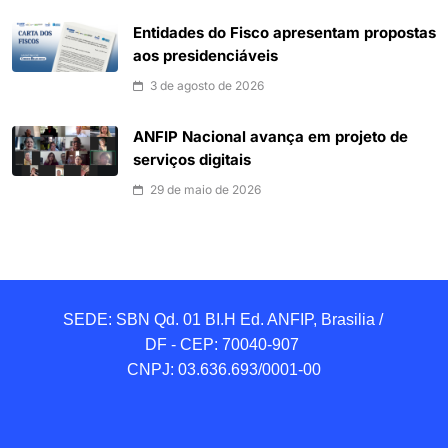
Entidades do Fisco apresentam propostas
aos presidenciáveis
3 de agosto de 2026
ANFIP Nacional avança em projeto de
serviços digitais
29 de maio de 2026
SEDE: SBN Qd. 01 BI.H Ed. ANFIP, Brasilia / 
DF - CEP: 70040-907 

CNPJ: 03.636.693/0001-00