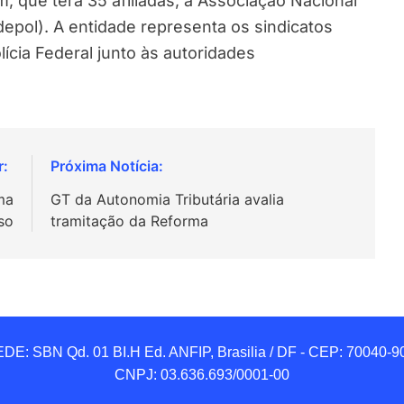
m, que terá 35 afiliadas, a Associação Nacional
epol). A entidade representa os sindicatos
lícia Federal junto às autoridades
ima
GT da Autonomia Tributária avalia
aso
tramitação da Reforma
DE: SBN Qd. 01 BI.H Ed. ANFIP, Brasilia / DF - CEP: 70040-90
CNPJ: 03.636.693/0001-00