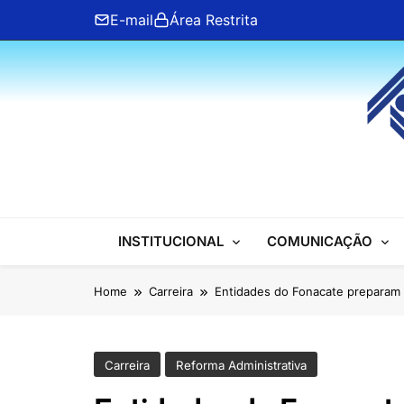
Skip
E-mail
Área Restrita
to
content
ANFIP Nacional
INSTITUCIONAL
COMUNICAÇÃO
Home
Carreira
Entidades do Fonacate preparam 
Carreira
Reforma Administrativa