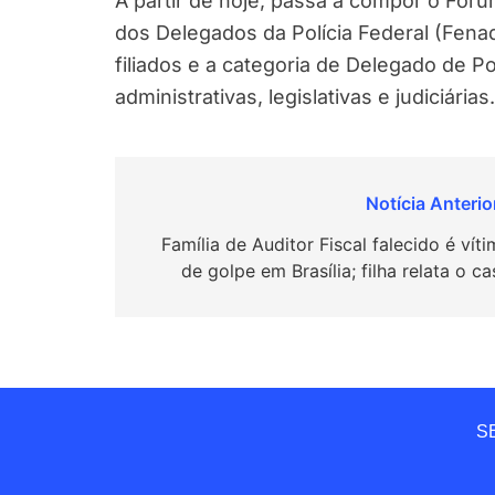
A partir de hoje, passa a compor o Fóru
dos Delegados da Polícia Federal (Fenad
filiados e a categoria de Delegado de Po
administrativas, legislativas e judiciárias.
Navegação
de
Família de Auditor Fiscal falecido é vít
de golpe em Brasília; filha relata o c
Post
SE