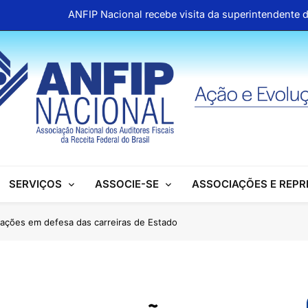
ANFIP Nacional recebe visita da superintendente d
Preparativos para o XIX Encontro Na
Almoço em homenagem ao Dia dos 
Info
ANFIP Nacional recebe visita da superintendente d
Preparativos para o XIX Encontro Na
SERVIÇOS
ASSOCIE-SE
ASSOCIAÇÕES E REP
Almoço em homenagem ao Dia dos 
ações em defesa das carreiras de Estado