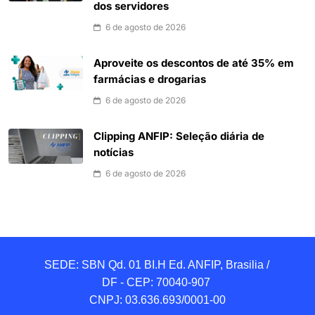
dos servidores
6 de agosto de 2026
Aproveite os descontos de até 35% em
farmácias e drogarias
6 de agosto de 2026
Clipping ANFIP: Seleção diária de
notícias
6 de agosto de 2026
SEDE: SBN Qd. 01 BI.H Ed. ANFIP, Brasilia / 
DF - CEP: 70040-907 

CNPJ: 03.636.693/0001-00