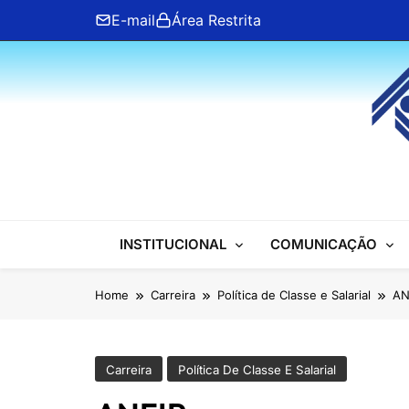
Skip
E-mail
Área Restrita
to
content
ANFIP Nacional
INSTITUCIONAL
COMUNICAÇÃO
Home
Carreira
Política de Classe e Salarial
AN
Carreira
Política De Classe E Salarial