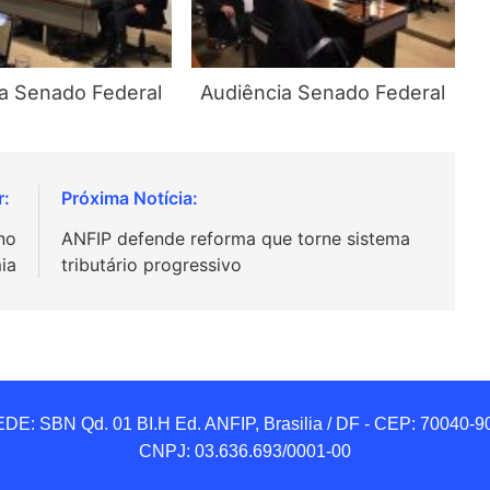
a Senado Federal
Audiência Senado Federal
no
ANFIP defende reforma que torne sistema
ia
tributário progressivo
DE: SBN Qd. 01 BI.H Ed. ANFIP, Brasilia / DF - CEP: 70040-90
CNPJ: 03.636.693/0001-00