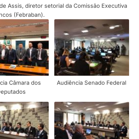
de Assis, diretor setorial da Comissão Executiva
ancos (Febraban).
cia Câmara dos
Audiência Senado Federal
eputados