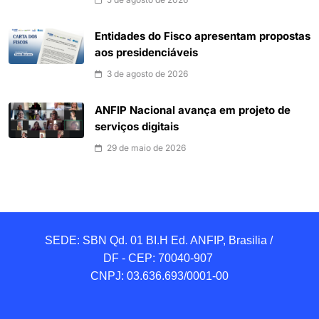
Entidades do Fisco apresentam propostas
aos presidenciáveis
3 de agosto de 2026
ANFIP Nacional avança em projeto de
serviços digitais
29 de maio de 2026
SEDE: SBN Qd. 01 BI.H Ed. ANFIP, Brasilia / 
DF - CEP: 70040-907 

CNPJ: 03.636.693/0001-00