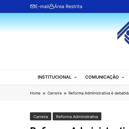
Skip
E-mail
Área Restrita
to
content
ANFIP Nacional
INSTITUCIONAL
COMUNICAÇÃO
Home
Carreira
Reforma Administrativa é debatid
Carreira
Reforma Administrativa