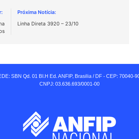
ma
Linha Direta 3920 – 23/10
os
DE: SBN Qd. 01 BI.H Ed. ANFIP, Brasilia / DF - CEP: 70040-90
CNPJ: 03.636.693/0001-00