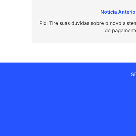
Navegação
de
Pix: Tire suas dúvidas sobre o novo siste
de pagament
Post
SE